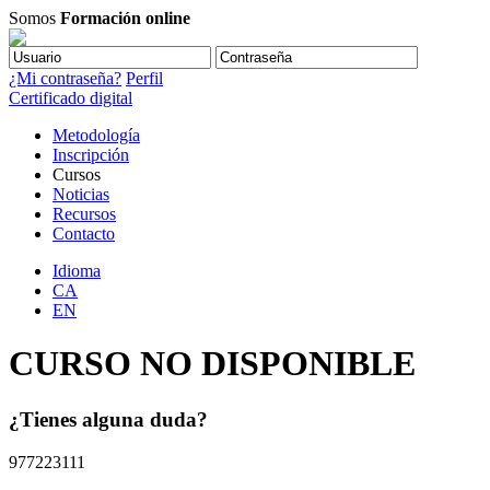
Somos
Formación online
¿Mi contraseña?
Perfil
Certificado digital
Metodología
Inscripción
Cursos
Noticias
Recursos
Contacto
Idioma
CA
EN
CURSO NO DISPONIBLE
¿Tienes alguna duda?
977223111