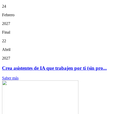
24
Febrero
2027
Final
22
Abril
2027
Crea asistentes de IA que trabajen por ti (sin pro...
Saber más