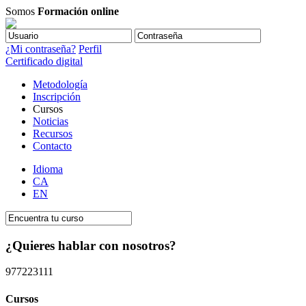
Somos
Formación online
¿Mi contraseña?
Perfil
Certificado digital
Metodología
Inscripción
Cursos
Noticias
Recursos
Contacto
Idioma
CA
EN
¿Quieres hablar con nosotros?
977223111
Cursos