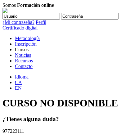
Somos
Formación online
¿Mi contraseña?
Perfil
Certificado digital
Metodología
Inscripción
Cursos
Noticias
Recursos
Contacto
Idioma
CA
EN
CURSO NO DISPONIBLE
¿Tienes alguna duda?
977223111