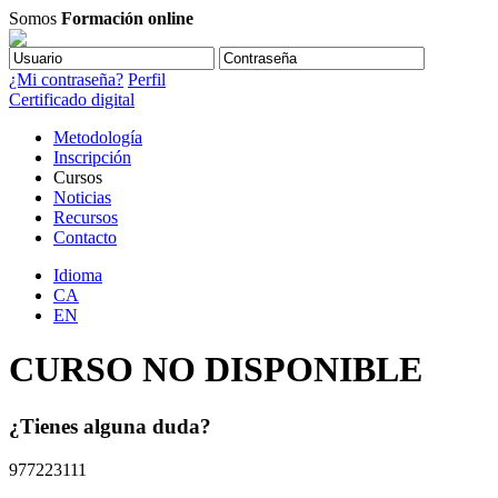
Somos
Formación online
¿Mi contraseña?
Perfil
Certificado digital
Metodología
Inscripción
Cursos
Noticias
Recursos
Contacto
Idioma
CA
EN
CURSO NO DISPONIBLE
¿Tienes alguna duda?
977223111