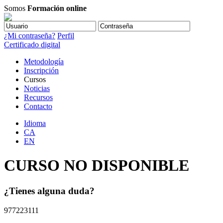
Somos
Formación online
¿Mi contraseña?
Perfil
Certificado digital
Metodología
Inscripción
Cursos
Noticias
Recursos
Contacto
Idioma
CA
EN
CURSO NO DISPONIBLE
¿Tienes alguna duda?
977223111