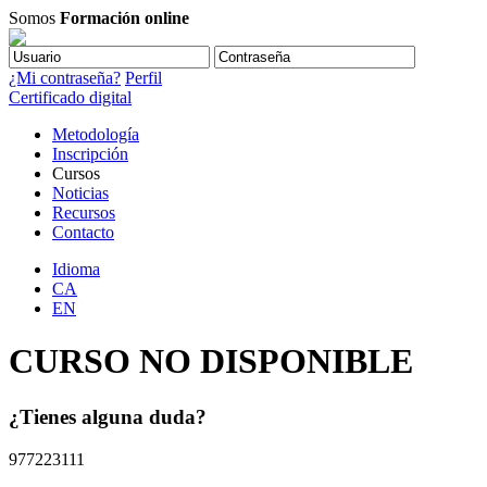
Somos
Formación online
¿Mi contraseña?
Perfil
Certificado digital
Metodología
Inscripción
Cursos
Noticias
Recursos
Contacto
Idioma
CA
EN
CURSO NO DISPONIBLE
¿Tienes alguna duda?
977223111